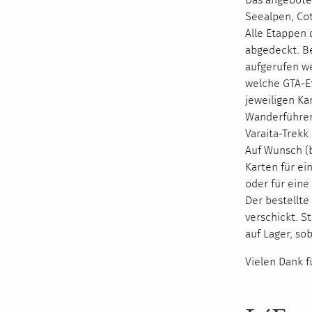
Seealpen, Cot
Alle Etappen 
abgedeckt. Be
aufgerufen we
welche
GTA
-E
jeweiligen Ka
Wanderführer 
Varaita-Trekk
Auf Wunsch (
Karten für ei
oder für ein
Der bestellte
verschickt. St
auf Lager, so
Vielen Dank f