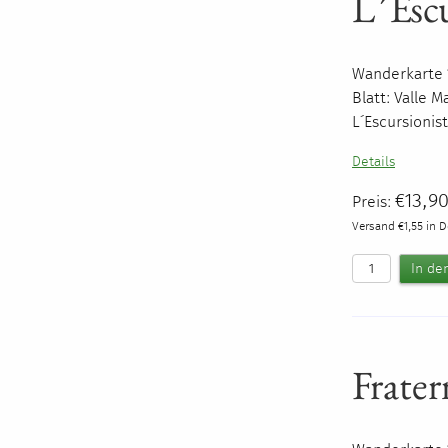
L´Escu
Wanderkarte 1
Blatt: Valle Ma
L´Escursionis
Details
€13,9
Preis:
Versand €1,55 in 
Frater