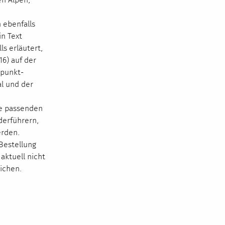
 ebenfalls
n Text
s erläutert,
16) auf der
tpunkt-
al und der
ie passenden
erführern,
erden.
 Bestellung
 aktuell nicht
richen.