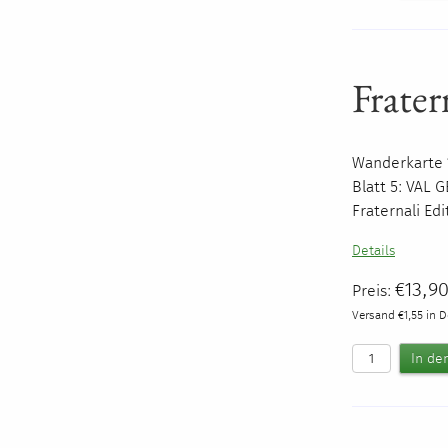
Frater
Wanderkarte 1
Blatt 5:
VAL
G
Fraternali Ed
Details
€13,9
Preis:
Versand €1,55 in 