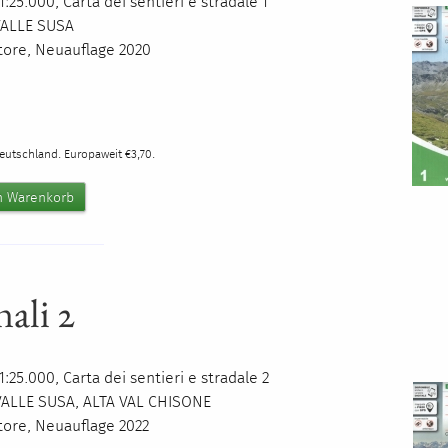
:25.000, Carta dei sentieri e stradale 1
VALLE
SUSA
itore, Neuauflage 2020
0
Deutschland. Europaweit €3,70.
nali 2
:25.000, Carta dei sentieri e stradale 2
VALLE
SUSA
,
ALTA
VAL
CHISONE
itore, Neuauflage 2022