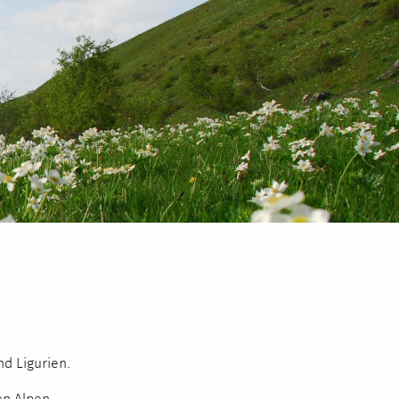
d Ligurien.
n Alpen,