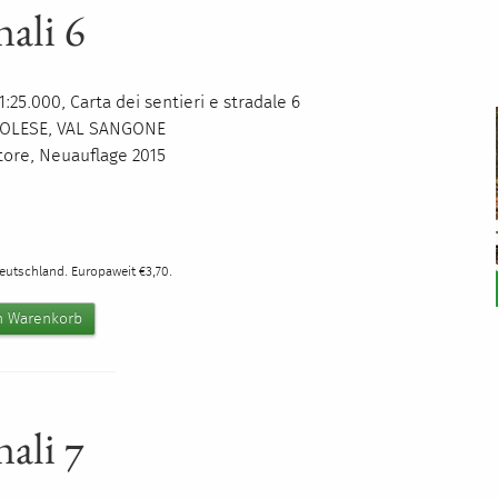
nali 6
:25.000, Carta dei sentieri e stradale 6
ROLESE
,
VAL
SANGONE
itore, Neuauflage 2015
0
Deutschland. Europaweit €3,70.
nali 7