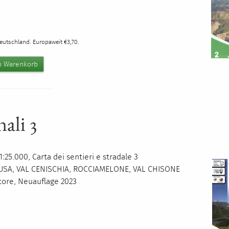
0
Deutschland. Europaweit €3,70.
nali 3
:25.000, Carta dei sentieri e stradale 3
USA
,
VAL
CENISCHIA
,
ROCCIAMELONE
,
VAL
CHISONE
itore, Neuauflage 2023
0