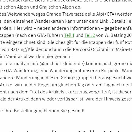
tischen Alpen und Grajischen Alpen ab.
des Weitwanderweges Grande Traversata delle Alpi (
GTA
) werden
i den einzelnen Wanderkarten kann unter dem Link „Details“ ei
rden. Hier wird – neben anderen Informationen – gegebenenfall
tappen (nach den
GTA
-Führern
Teil 1
und
Teil 2
von W. Bätzing 20
rte eingezeichnet sind. Gleiches gilt für die Etappen der fünf Ro
von Bätzing/Kleider, und auch die Percorsi Occitani im Maira-T
 im Varaita-Tal werden hier genannt.
bitte e-mail an: info@michael-kleider.de) können auch gerne d
ne
GTA
-Wanderung, eine Wanderung mit unseren Rotpunkt-Wand
e andere Wanderung in diesen Gebirgsgruppen herausgesucht w
 Artikel wird in der Regel am gleichen Tag oder am Tag nach der
eht nach dem Titel des Artikels „kurzzeitig vergriffen“, ist dieser
bald der Artikel dann wieder verfügbar ist, wird der Hinweis gest
ür Ihre Bestellungen, bleiben Sie gesund!