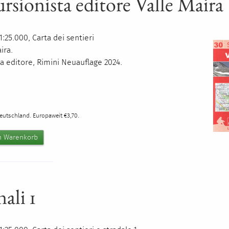
rsionista editore Valle Maira
:25.000, Carta dei sentieri
ira.
ta editore, Rimini
Neuauflage 2024
.
0
Deutschland. Europaweit €3,70.
nali 1