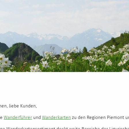
nen, liebe Kunden
,
ie
Wanderführer
und
Wanderkarten
zu den Regionen Piemont un
ne Wanderkartensortiment deckt weite Bereiche der Ligurische